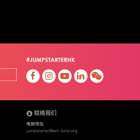
#JUMPSTARTERHK
联络我们
电邮地址
jumpstarter@ent-fund.org